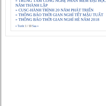
» TRUNG TÂM CÔNG NGHỆ PHẦN MỀM ÐẠI HỌC CẦN THƠ KỶ NIỆM 20
NĂM THÀNH LẬP
» CUSC-HÀNH TRÌNH 20 NĂM PHÁT TRIỂN
» THÔNG BÁO THỜI GIAN NGHỈ TẾT MẬU TUẤT
» THÔNG BÁO THỜI GIAN NGHỈ HÈ NĂM 2018
« Trước
1
/
10
Sau »