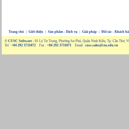
Trang chủ
|
Giới thiệu
|
Sản phẩm - Dịch vụ
|
Giải pháp
|
Đối tác - Khách h
© CUSC Software
- 01 Lý Tự Trọng, Phường An Phú, Quận Ninh Kiều, Tp. Cần Thơ, V
Tel :
+84 292 3731072
Fax :
+84 292 3731071
Email :
cusc.sales@ctu.edu.vn